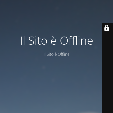
Il Sito è Offline
Il Sito è Offline