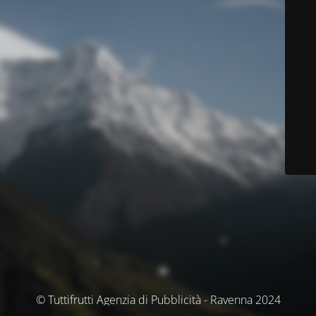
© Tuttifrutti Agenzia di Pubblicità - Ravenna 2024