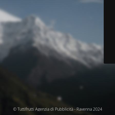
© Tuttifrutti Agenzia di Pubblicità - Ravenna 2024