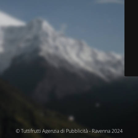
© Tuttifrutti Agenzia di Pubblicità - Ravenna 2024