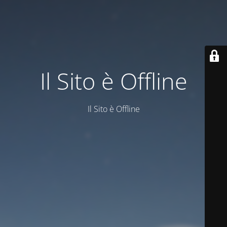
Il Sito è Offline
Il Sito è Offline