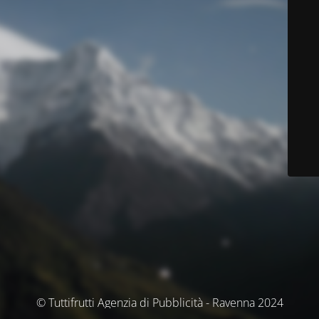
© Tuttifrutti Agenzia di Pubblicità - Ravenna 2024