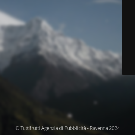
© Tuttifrutti Agenzia di Pubblicità - Ravenna 2024