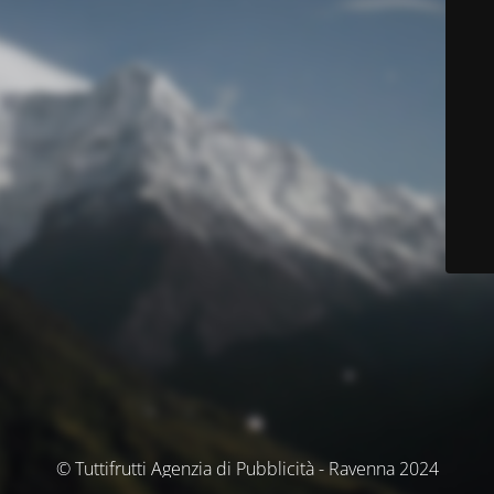
© Tuttifrutti Agenzia di Pubblicità - Ravenna 2024