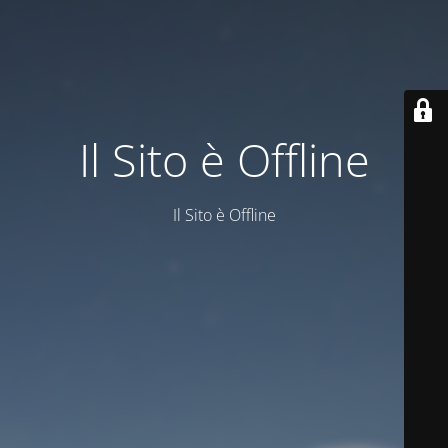
Il Sito è Offline
Il Sito è Offline