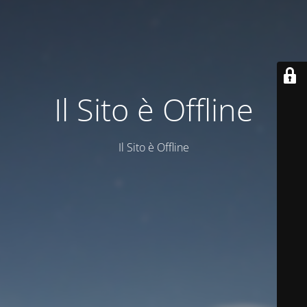
Il Sito è Offline
Il Sito è Offline