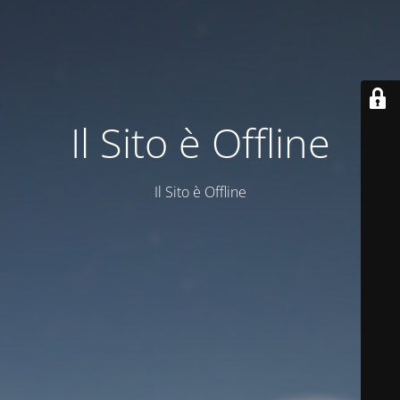
Il Sito è Offline
Il Sito è Offline