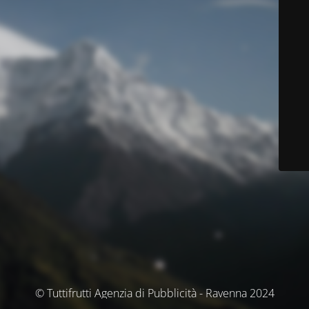
© Tuttifrutti Agenzia di Pubblicità - Ravenna 2024