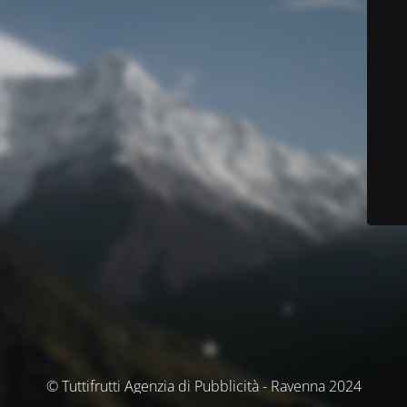
© Tuttifrutti Agenzia di Pubblicità - Ravenna 2024