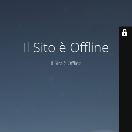
Il Sito è Offline
Il Sito è Offline