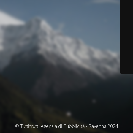
© Tuttifrutti Agenzia di Pubblicità - Ravenna 2024