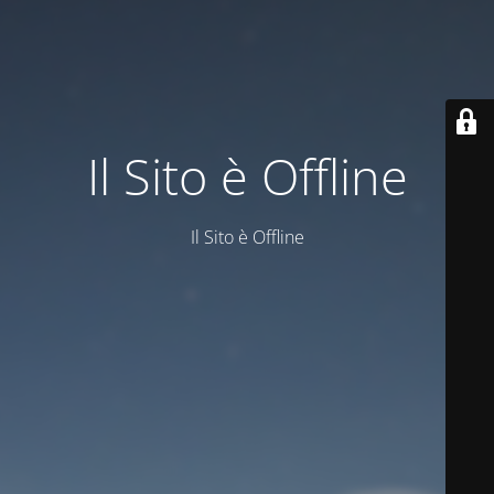
Il Sito è Offline
Il Sito è Offline