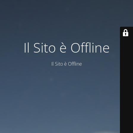
Il Sito è Offline
Il Sito è Offline