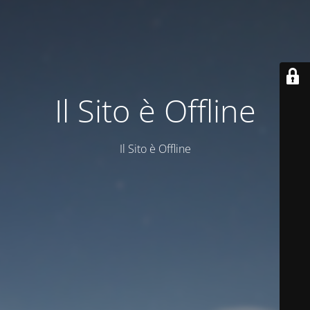
Il Sito è Offline
Il Sito è Offline