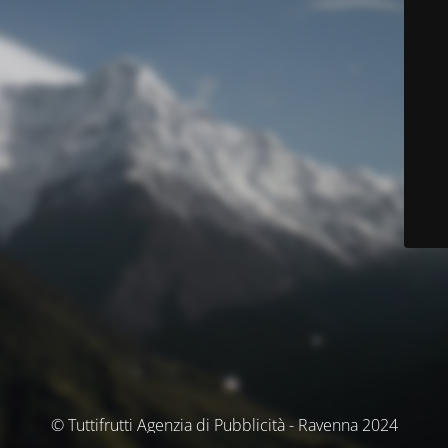
© Tuttifrutti Agenzia di Pubblicità - Ravenna 2024