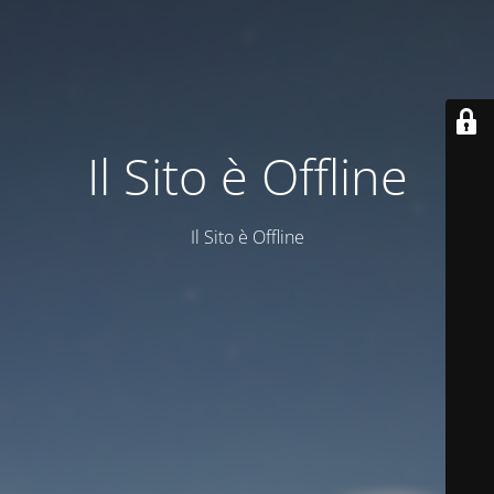
Il Sito è Offline
Il Sito è Offline