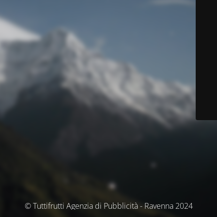
© Tuttifrutti Agenzia di Pubblicità - Ravenna 2024