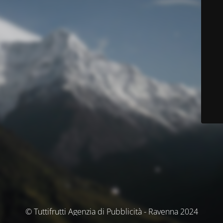
© Tuttifrutti Agenzia di Pubblicità - Ravenna 2024