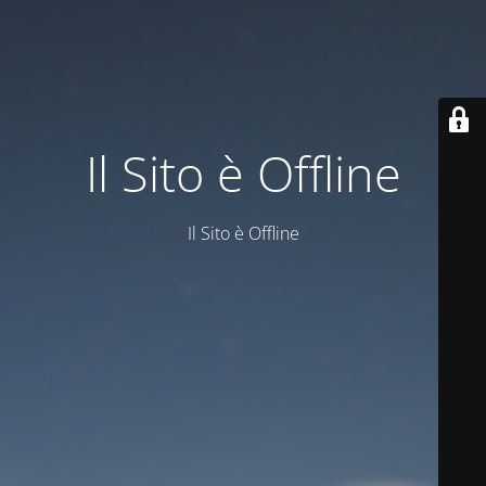
Il Sito è Offline
Il Sito è Offline