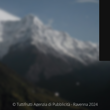
© Tuttifrutti Agenzia di Pubblicità - Ravenna 2024