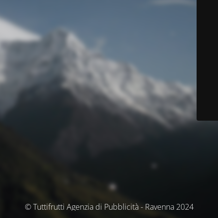
© Tuttifrutti Agenzia di Pubblicità - Ravenna 2024