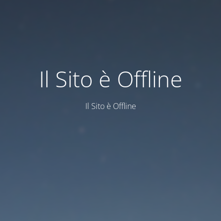
Il Sito è Offline
Il Sito è Offline