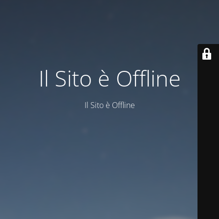
Il Sito è Offline
Il Sito è Offline