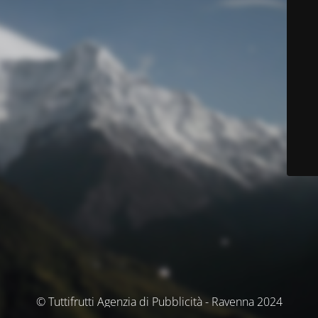
© Tuttifrutti Agenzia di Pubblicità - Ravenna 2024