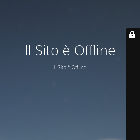
Il Sito è Offline
Il Sito è Offline