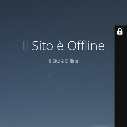
Il Sito è Offline
Il Sito è Offline