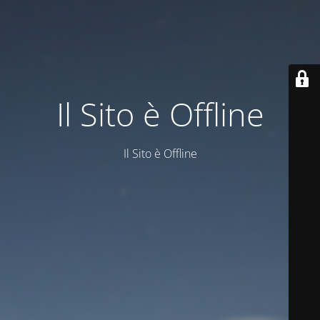
Il Sito è Offline
Il Sito è Offline