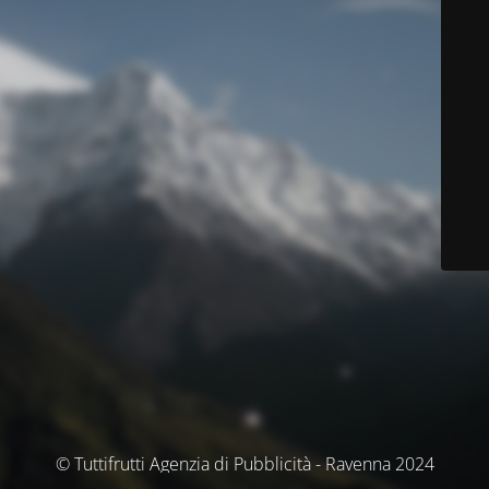
© Tuttifrutti Agenzia di Pubblicità - Ravenna 2024