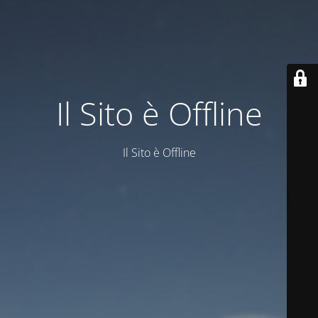
Il Sito è Offline
Il Sito è Offline