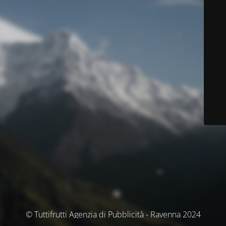
© Tuttifrutti Agenzia di Pubblicità - Ravenna 2024