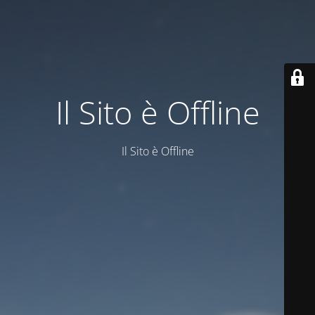
Il Sito è Offline
Il Sito è Offline