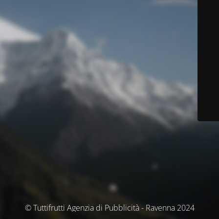
© Tuttifrutti Agenzia di Pubblicità - Ravenna 2024