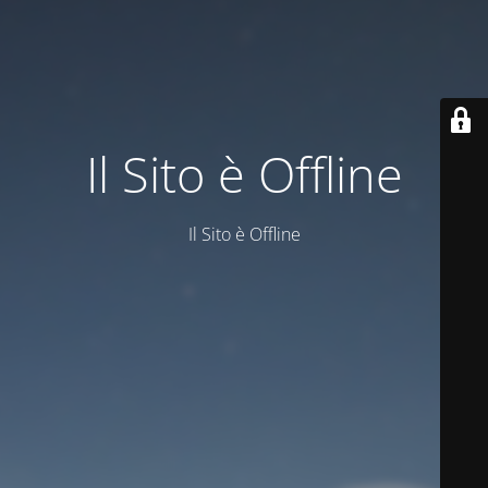
Il Sito è Offline
Il Sito è Offline