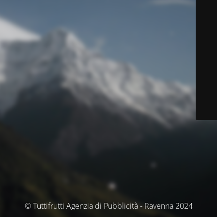
© Tuttifrutti Agenzia di Pubblicità - Ravenna 2024