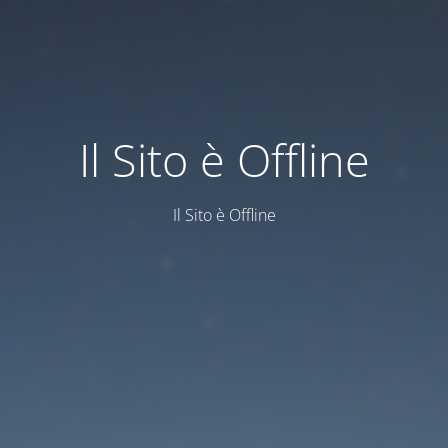
Il Sito è Offline
Il Sito è Offline