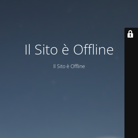
Il Sito è Offline
Il Sito è Offline