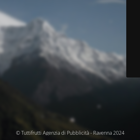
© Tuttifrutti Agenzia di Pubblicità - Ravenna 2024