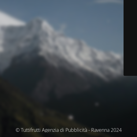
© Tuttifrutti Agenzia di Pubblicità - Ravenna 2024