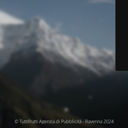
© Tuttifrutti Agenzia di Pubblicità - Ravenna 2024