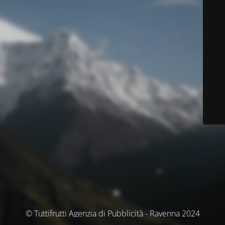
© Tuttifrutti Agenzia di Pubblicità - Ravenna 2024