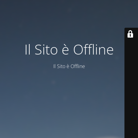
Il Sito è Offline
Il Sito è Offline