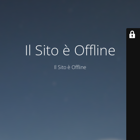
Il Sito è Offline
Il Sito è Offline