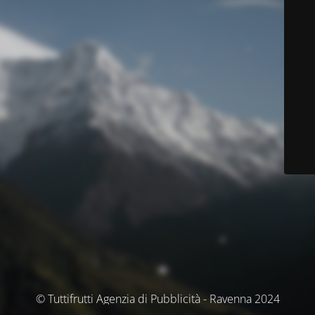
© Tuttifrutti Agenzia di Pubblicità - Ravenna 2024