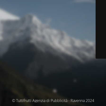
© Tuttifrutti Agenzia di Pubblicità - Ravenna 2024